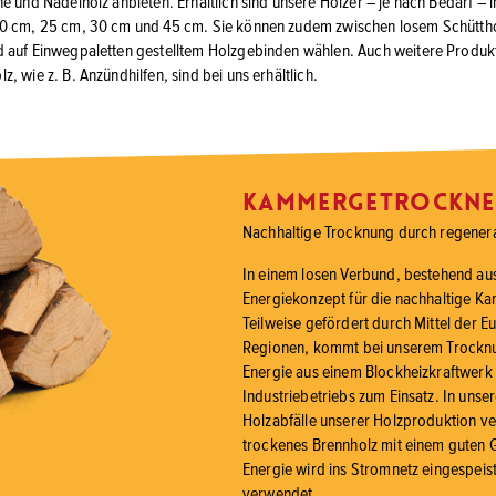
e und Nadelholz anbieten. Erhältlich sind unsere Hölzer – je nach Bedarf – 
0 cm, 25 cm, 30 cm und 45 cm. Sie können zudem zwischen losem Schütthol
 auf Einwegpaletten gestelltem Holzgebinden wählen. Auch weitere Produk
, wie z. B. Anzündhilfen, sind bei uns erhältlich.
Kammergetrockne
Nachhaltige Trocknung durch regenera
In einem losen Verbund, bestehend aus 
Energiekonzept für die nachhaltige K
Teilweise gefördert durch Mittel der E
Regionen, kommt bei unserem Trocknun
Energie aus einem Blockheizkraftwer
Industriebetriebs zum Einsatz. In un
Holzabfälle unserer Holzproduktion ver
trockenes Brennholz mit einem guten G
Energie wird ins Stromnetz eingespeist
verwendet.