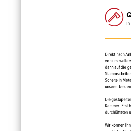
Q
In
Direkt nach An
von uns weiter
dann auf die g
Stammscheiben 
Scheite in Met
unserer beide
Die gestapelte
Kammer. Erst b
durchlüfteten 
Wir können Ih