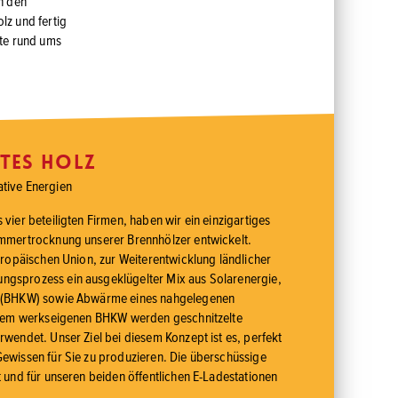
in den
z und fertig
te rund ums
tes Holz
tive Energien
vier beteiligten Firmen, haben wir ein einzigartiges
ammertrocknung unserer Brennhölzer entwickelt.
uropäischen Union, zur Weiterentwicklung ländlicher
gsprozess ein ausgeklügelter Mix aus Solarenergie,
k (BHKW) sowie Abwärme eines nahgelegenen
serem werkseigenen BHKW werden geschnitzelte
wendet. Unser Ziel bei diesem Konzept ist es, perfekt
ewissen für Sie zu produzieren. Die überschüssige
 und für unseren beiden öffentlichen E-Ladestationen