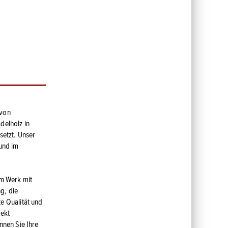
n
 von
delholz in
setzt. Unser
 und im
em Werk mit
g, die
e Qualität und
rekt
nnen Sie Ihre