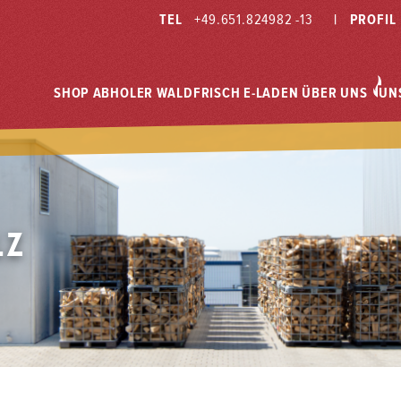
TEL
+49.651.824982 -13
|
PROFIL
SHOP
ABHOLER
WALDFRISCH
E-LADEN
ÜBER UNS
UN
lz