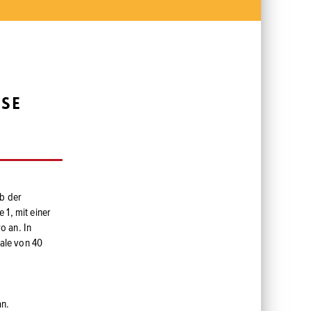
use
lb der
 1, mit einer
o an. In
hale von 40
an.