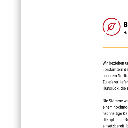
B
Ha
Wir beziehen u
Forstämtern de
unserem Sortim
Zulieferer lief
Hunsrück, die 
Die Stämme wer
einem hochmode
nachhaltige Ka
die optimale B
einsatzbereit,