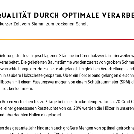
ualität durch optimale Verarb
 kurzer Zeit vom Stamm zum trockenen Scheit
lieferung der frisch geschlagenen Stämme im Brennholzwerk in Trierweiler 
verarbeitet. Die gelieferten Baumstämme werden zuerst von grobem Schmut
ewünschte Länge der Holzscheite abgelängt. Im gleichen Verarbeitungsschri
in saubere Holzscheite gespalten. Über ein Förderband gelangen die schni
allboxen mit einem Fassungsvermögen von einem Schüttraummeter (SRM) dir
n Trockenkammern.
n Boxen verbleiben bis zu 7 Tage bei einer Trockentemperatur ca. 70 Grad Ce
ei einer gemessenen Restfeuchte von ca. 20% werden die Hölzer in unseren
und überdachten Hallen eingelagert.
nen das gesamte Jahr hindurch auch größere Mengen von optimal getrockn