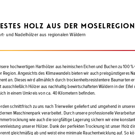
estes Holz aus der Moselregio
rt- und Nadelhölzer aus regionalen Wäldern
nsere hochwertigen Harthölzer aus heimischen Eichen und Buchen zu 100 %
r Region. Angesichts des Klimawandels bieten wir auch preisgünstigeres Na
ent an. Dieses wird allmählich durch trockenheitsresistentere Baumarten er
ert ausschließlich Hölzer aus nachhaltig bewirtschafteten Wäldern in der Eifel
sich in einem Umkreis von ca. 40 Kilometern befinden.
den schnittfrisch zu uns nach Trierweiler geliefert und umgehend in unser
rnen Maschinenpark verarbeitet. Durch unsere professionelle Verarbeitun
mmertrocknung wie auch die sorgfältige Lagerung sichern wir eine konstant
rennleistung unserer Hölzer. Dank der perfekten Trocknung ist unser Holz di
 brennt gleichmäßig ab und weist eine minimale Rauchentwicklung auf. So kö