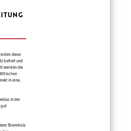
eitung
werden diese
z befreit und
tt werden die
ttfrischen
ekt in eine,
lsius in der
 gut
etem Brennholz